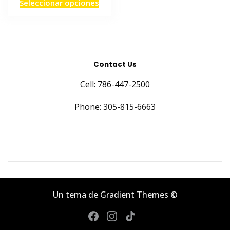
Seleccionar opciones
original
actual
producto
era:
es:
tiene
$4.99.
$3.50.
múltiples
variantes.
Las
Contact Us
opciones
Cell: 786-447-2500
se
pueden
Phone: 305-815-6663
elegir
en
la
página
de
producto
Un tema de Gradient Themes ©