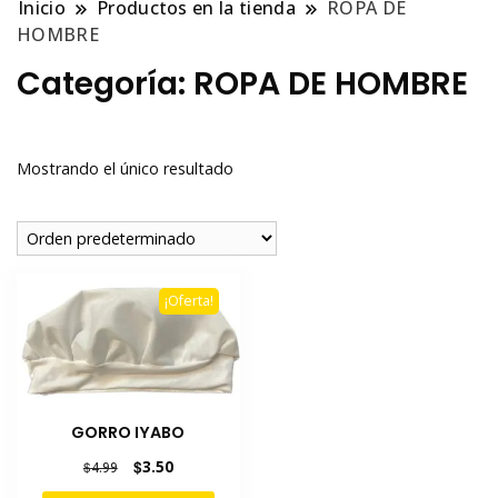
Inicio
Productos en la tienda
ROPA DE
HOMBRE
Categoría:
ROPA DE HOMBRE
Mostrando el único resultado
¡Oferta!
GORRO IYABO
El
El
$
3.50
$
4.99
precio
precio
Este