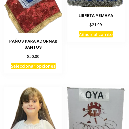
producto
LIBRETA YEMAYA
$
21.99
Añadir al carrito
PAŃOS PARA ADORNAR
SANTOS
$
50.00
Este
Seleccionar opciones
producto
tiene
múltiples
variantes.
Las
opciones
se
pueden
elegir