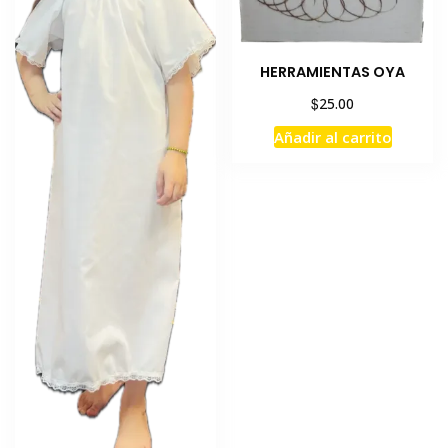
en
la
página
HERRAMIENTAS OYA
de
$
25.00
producto
Añadir al carrito