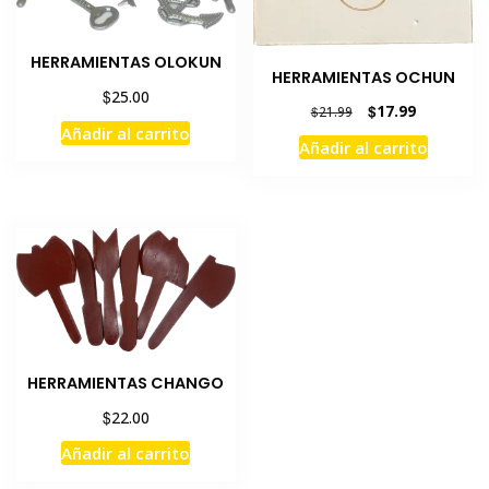
HERRAMIENTAS OLOKUN
HERRAMIENTAS OCHUN
$
25.00
El
El
$
17.99
$
21.99
precio
precio
Añadir al carrito
Añadir al carrito
original
actual
era:
es:
$21.99.
$17.99.
HERRAMIENTAS CHANGO
$
22.00
Añadir al carrito