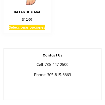
BATAS DE CASA
$
12.00
Este
Seleccionar opciones
producto
tiene
múltiples
variantes.
Las
Contact Us
opciones
Cell: 786-447-2500
se
pueden
Phone: 305-815-6663
elegir
en
la
página
de
producto