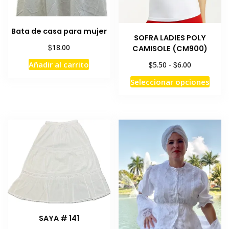
prod
Bata de casa para mujer
SOFRA LADIES POLY
$
18.00
CAMISOLE (CM900)
Rango
Añadir al carrito
$
$
5.50
-
6.00
de
Este
Seleccionar opciones
precios:
prod
desde
tiene
$5.50
hasta
múlti
$6.00
varia
Las
opci
se
pued
elegi
en
la
SAYA # 141
pági