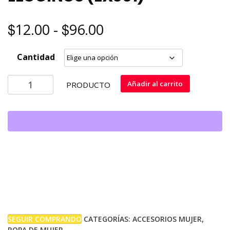
$
$
Rango
12.00
-
96.00
de
Cantidad
precios:
MOPAS
Añadir al carrito
PRODUCTO
LADIES
desde
NYLON
LEGGINGS
$12.00
(EX001)
cantidad
hasta
$96.00
SEGUIR COMPRANDO
CATEGORÍAS:
ACCESORIOS MUJER
,
ROPA DE MUJER