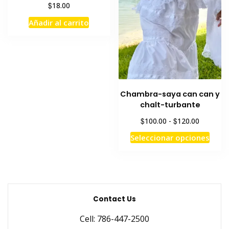
$
18.00
de
prod
Añadir al carrito
Chambra-saya can can y
chalt-turbante
Rango
$
$
100.00
-
120.00
de
Este
Seleccionar opciones
precios:
prod
desde
tiene
$100.00
hasta
múlti
$120.00
varia
Las
Contact Us
opci
Cell: 786-447-2500
se