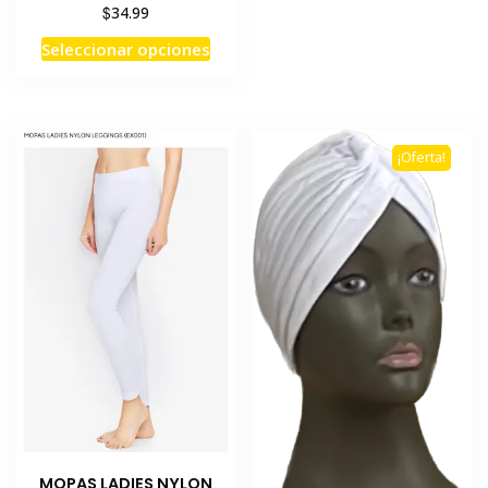
$
34.99
Este
Seleccionar opciones
producto
tiene
múltiples
variantes.
¡Oferta!
Las
opciones
se
pueden
elegir
en
la
página
de
producto
MOPAS LADIES NYLON