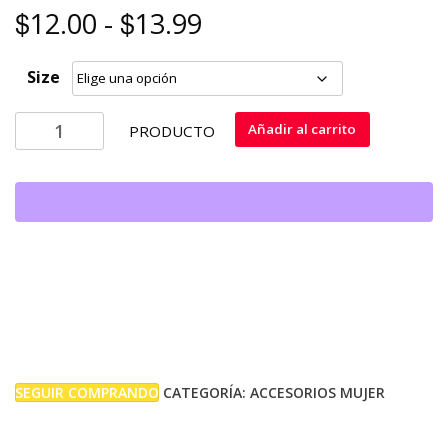
$
$
Rango
12.00
-
13.99
de
Size
precios:
PANTALONETA
Añadir al carrito
PRODUCTO
MUJER
desde
cantidad
$12.00
hasta
$13.99
SEGUIR COMPRANDO
CATEGORÍA:
ACCESORIOS MUJER