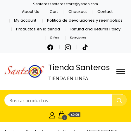
Santerossanterosstore@yahoo.com
About Us
Cart
Checkout
Contact
My account
Política de devoluciones y reembolsos
Productos en la tienda
Refund and Returns Policy
Rifas
Services
Tienda Santeros
TIENDA EN LINEA
$0.00
0