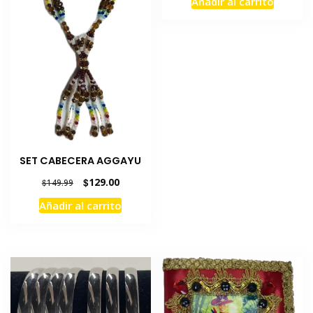
Añadir al carrito
SET CABECERA AGGAYU
El
El
$
129.00
$
149.99
precio
precio
Añadir al carrito
original
actual
era:
es:
$149.99.
$129.00.