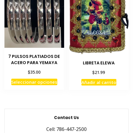
7 PULSOS PLATIADOS DE
ACERO PARA YEMAYA
LIBRETA ELEWA
$
$
35.00
21.99
Este
Seleccionar opciones
Añadir al carrito
producto
tiene
múltiples
variantes.
Las
Contact Us
opciones
Cell: 786-447-2500
se