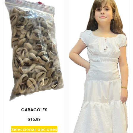
CARACOLES
$
16.99
Este
Seleccionar opciones