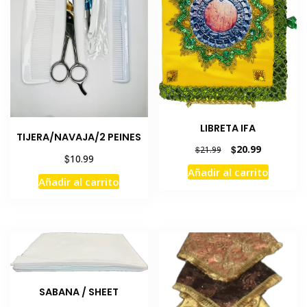
pued
elegi
en
la
pági
de
prod
LIBRETA IFA
TIJERA/NAVAJA/2 PEINES
El
El
$
20.99
$
21.99
$
10.99
precio
precio
Añadir al carrito
original
actual
Añadir al carrito
era:
es:
$21.99.
$20.99.
SABANA / SHEET