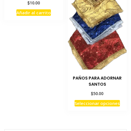
$
10.00
Añadir al carrito
PAŃOS PARA ADORNAR
SANTOS
$
50.00
Este
Seleccionar opciones
prod
tiene
múlti
varia