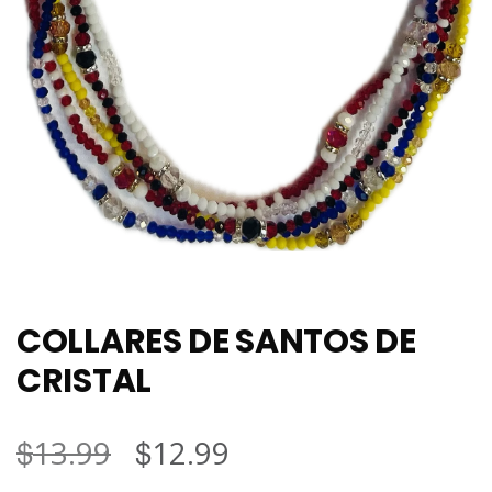
COLLARES DE SANTOS DE
CRISTAL
$
El
$
El
13.99
12.99