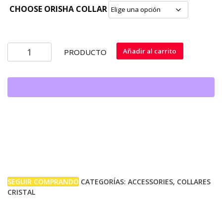
precio
precio
CHOOSE ORISHA COLLAR
original
actual
COLLARES
era:
es:
Añadir al carrito
PRODUCTO
DE
SANTOS
$13.99.
$12.99.
DE
CRISTAL
cantidad
SEGUIR COMPRANDO
CATEGORÍAS:
ACCESSORIES
,
COLLARES
CRISTAL